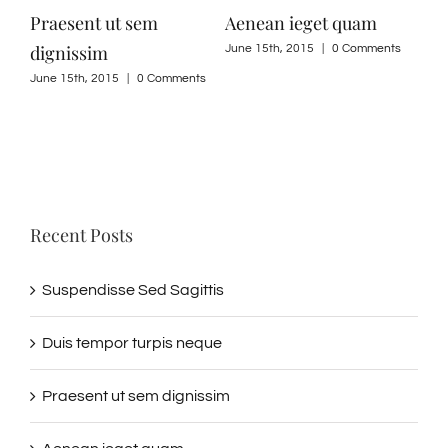
Praesent ut sem
Aenean ieget quam
Cur
dignissim
June 15th, 2015
|
0 Comments
June
ts
June 15th, 2015
|
0 Comments
Recent Posts
Suspendisse Sed Sagittis
Duis tempor turpis neque
Praesent ut sem dignissim