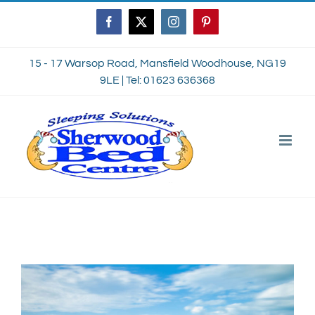
Skip
Facebook
Twitter
Instagram
Pinterest
to
content
15 - 17 Warsop Road, Mansfield Woodhouse, NG19
9LE | Tel: 01623 636368
View
Larger